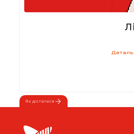
Л
Деталь
Як дістатися