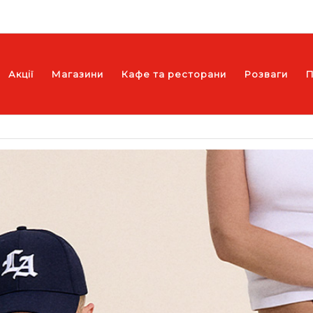
Акції
Магазини
Кафе та ресторани
Розваги
П