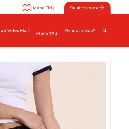
Мапа ТРЦ
Як дістатися
ро Veles Mall
Як дістатися?
Мапа ТРЦ