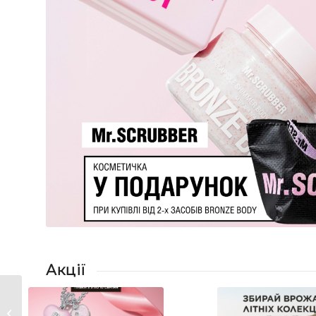
Акції
Особливі
пропозиції в