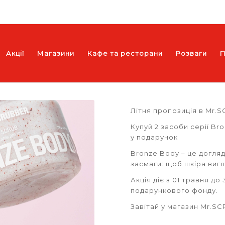
Акції
Магазини
Кафе та ресторани
Розваги
П
Літня пропозиція в Mr.
Купуй 2 засоби серії B
у подарунок
Bronze Body – це догляд
засмаги: щоб шкіра виг
Акція діє з 01 травня до
подарункового фонду.
Завітай у магазин Mr.SC