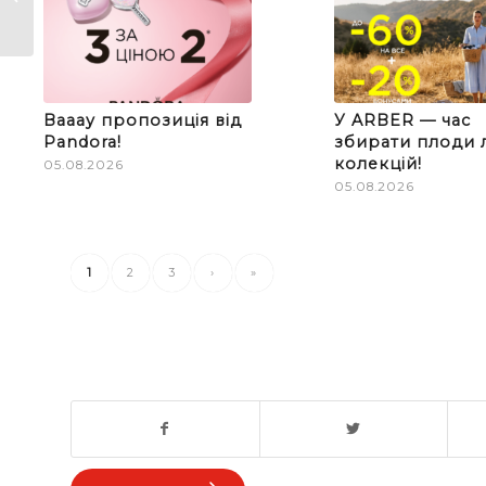
Ювелірній мережі
AU...
Вааау пропозиція від
У ARBER — час
Pandora!
збирати плоди л
колекцій!
05.08.2026
05.08.2026
1
2
3
›
»