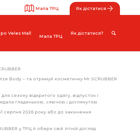
Мапа ТРЦ
Як дістатися
ро Veles Mall
Як дістатися?
Мапа ТРЦ
SCRUBBER
ronze Body – та отримуй косметичку Mr.SCRUBBER
 для сезону відкритого одягу, відпусток і
лядала гладенькою, сяючою і доглянутою.
 31 серпня 2026 року або до закінчення
RUBBER у ТРЦ й обери свій літній догляд